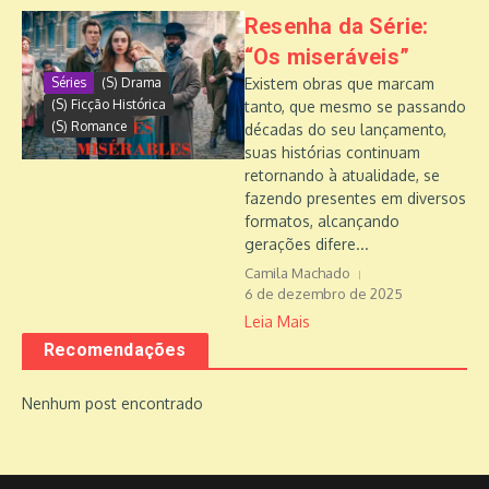
Resenha da Série:
“Os miseráveis”
Séries
(S) Drama
Existem obras que marcam
(S) Ficção Histórica
tanto, que mesmo se passando
(S) Romance
décadas do seu lançamento,
suas histórias continuam
retornando à atualidade, se
fazendo presentes em diversos
formatos, alcançando
gerações difere...
Camila Machado
6 de dezembro de 2025
Leia Mais
Recomendações
Nenhum post encontrado