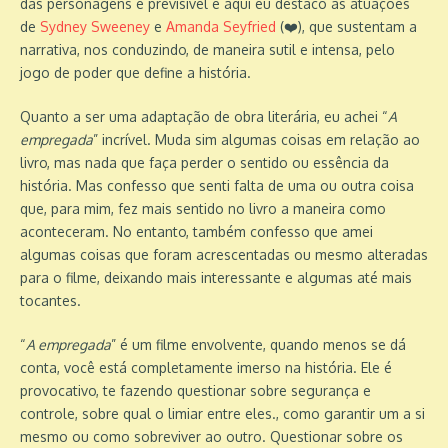
das personagens é previsível e aqui eu destaco as atuações
de
Sydney Sweeney
e
Amanda Seyfried
(❤️), que sustentam a
narrativa, nos conduzindo, de maneira sutil e intensa, pelo
jogo de poder que define a história.
Quanto a ser uma adaptação de obra literária, eu achei “
A
empregada
” incrível. Muda sim algumas coisas em relação ao
livro, mas nada que faça perder o sentido ou essência da
história. Mas confesso que senti falta de uma ou outra coisa
que, para mim, fez mais sentido no livro a maneira como
aconteceram. No entanto, também confesso que amei
algumas coisas que foram acrescentadas ou mesmo alteradas
para o filme, deixando mais interessante e algumas até mais
tocantes.
“
A empregada
” é um filme envolvente, quando menos se dá
conta, você está completamente imerso na história. Ele é
provocativo, te fazendo questionar sobre segurança e
controle, sobre qual o limiar entre eles., como garantir um a si
mesmo ou como sobreviver ao outro. Questionar sobre os