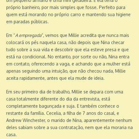
um pequeno armário e uma mini geladeira. E ela teria o
próprio banheiro, por mais simples que fosse. Perfeito para
quem está morando no próprio carro e mantendo sua higiene
em paradas públicas.
Em “
A empregada
”, vemos que Millie acredita que nunca mais
colocará os pés naquela casa, não depois que Nina checar
tudo sobre a sua vida e descobrir que ela esteve presa e que
está na condicional. No entanto, por sorte ou não, Nina entra
em contato, oferecendo a vaga, e achando que a mulher está
apenas seguindo uma intuição, que não checou nada, Millie
aceita rapidamente, antes que ela mude de ideia.
Em seu primeiro dia de trabalho, Millie se depara com uma
casa totalmente diferente do dia da entrevista, está
completamente bagunçada e suja. E também conhece o
restante da família. Cecelia, a filha de 7 anos do casal, e
Andrew Winchester, o marido de Nina, aparentemente nenhum
deles sabiam sobre a sua contratação, nem que ela moraria na
casa.