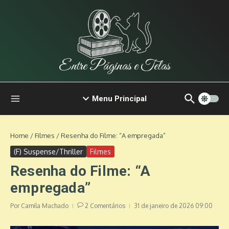
Ir para o conteúdo
Entre Páginas e Telas
Menu Principal
Home
/
Filmes
/
Resenha do Filme: “A empregada”
(F) Suspense/Thriller
Filmes
Resenha do Filme: “A
empregada”
Por
Camila Machado
2 Comentários
31 de janeiro de 2026
09:00