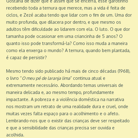
Gostaria de dizer que é assim que se encerra, esse garotinho
recebendo toda a ternura que merece, mas a vida é feita de
ciclos, e Zezé acaba tendo que lidar com o fim de um. Uma dor
muito profunda, que dilacera por dentro, e que mesmo os
adultos têm dificuldade ao lidarem com ela. O luto. O que dor
tamanha pode ocasionar em uma criancinha de 5 anos? O
quanto isso pode transformá-la? Como isso muda a maneira
como ela enxerga o mundo? A ternura, quando bem plantada,
é capaz de persistir?
Mesmo tendo sido publicado há mais de cinco décadas (1968),
o livro “
O meu pé de laranja lima
” continua atual e
extremamente necessário. Abordando temas universais de
maneira delicada e, ao mesmo tempo, profundamente
impactante. A pobreza e a violência doméstica na narrativa
nos mostram um retrato de uma realidade dura e cruel, onde
muitas vezes falta espaço para o acolhimento e o afeto.
Lembrando-nos que o existir das crianças deve ser respeitado
e que a sensibilidade das crianças precisa ser ouvida e
acolhida.