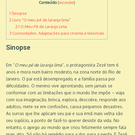
Conteúdo
[
esconder
]
1
Sinopse
2
Livro “O meu pé de laranja lima”
2.1
O Meu Pé de Laranja Lima
3
Curiosidades: Adaptações para cinema e televisão
Sinopse
Em “
O meu pé de laranja lima
“, o protagonista Zezé tem 6
anos e mora num bairro modesto, na zona norte do Rio de
Janeiro. O pai está desempregado, e a família passa por
dificuldades. O menino vive aprontando, sem jamais se
conformar com as limitações que o mundo lhe impõe – viaja
com sua imaginação, brinca, explora, descobre, responde aos
adultos, mete-se em confusões, causa pequenos desastres.
As surras que lhe aplicam seu pai e sua irmã mais velha são
seu suplício, a ponto de fazê-lo querer desistir da vida. No
entanto, o apego ao mundo que criou felizmente sempre fala
mais alto. Só não há remédio para a dor, para a perda. E Zezé