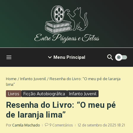
Ir para o conteúdo
Entre Páginas e Telas
Menu Principal
Home
/
Infanto Juvenil
/
Resenha do Livro: “O meu pé de laranja
lima”
Livros
Ficção Autobiográfica
Infanto Juvenil
Resenha do Livro: “O meu pé
de laranja lima”
Por
Camila Machado
9 Comentários
12 de setembro de 2025
18:21