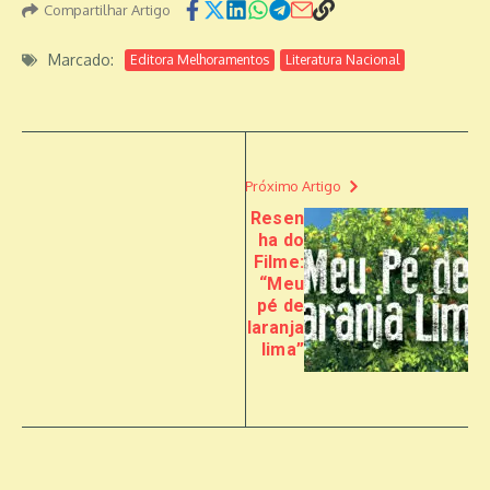
Compartilhar Artigo
Marcado:
Editora Melhoramentos
Literatura Nacional
Próximo Artigo
Resen
ha do
Filme:
“Meu
pé de
laranja
lima”